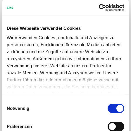
Die AMS GmbH wurde im Jahr 1979 gegründet. Heute sind wir einer der
wenigen deutschen Hersteller analoger Messanzeigen für den
Schaltanlagenbau & Apparatebau sowie der Mess- und Regeltechnik. Seit
1985 ist die AMS bereits im Geschäft mit Gaswarngeräten tätig.
Diese Webseite verwendet Cookies
Wir verwenden Cookies, um Inhalte und Anzeigen zu
Die AMS ist als zuverlässiger, schneller und kompetenter Partner für den
Handel und die Industrie anerkannt. Unsere erfahrenen und qualifizierten
personalisieren, Funktionen für soziale Medien anbieten
Mitarbeiterinnen und Mitarbeiter und unser umfangreicher Maschinenpark
zu können und die Zugriffe auf unsere Website zu
ermöglichen eine hohe Fertigungstiefe und kundenspezifische
Sonderfertigungen auch in kleinen Stückzahlen. Jedes unserer Geräte wird
analysieren. Außerdem geben wir Informationen zu Ihrer
nach höchsten Standards gefertigt und wird vor dem Versand einer
Verwendung unserer Website an unsere Partner für
umfassenden Funktionskontrolle unterzogen.
soziale Medien, Werbung und Analysen weiter. Unsere
Partner führen diese Informationen möglicherweise mit
Wir bieten Qualität und Zuverlässigkeit "Made in Germany".
weiteren Daten zusammen, die Sie ihnen bereitgestellt
haben oder die sie im Rahmen Ihrer Nutzung der Dienste
gesammelt haben.
Einwilligungsauswahl
Notwendig
Präferenzen