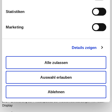
HISTORIE
1979 Unternehmensgründung durch Franz Klein und Otto Baumann
Statistiken
1979 Produktion von analogen Messinstrumenten und Kleinstinstrumenten
1985 Einführung der Produktserie Gaswarngeräte
Marketing
1993 Einführung der Produktserie Digitalanzeiger
1998 Eintritt Geschäftsführer Georg Fuchs
Details zeigen
2001 Einführung der Produktserie Multifunktionsanzeigen
2005 Entwicklung und Einführung eines kombinierten Gas- / Narkose- / CO-
Melders
Alle zulassen
2008 Einstieg in die Montagedienstleistung
Auswahl erlauben
2010 Einführung der Gaswarngeräteserie S/200
2011 Bauartzertifizierung des S/200-P
Ablehnen
2013 Bauartzertifizierung des S/200-C
2014 Erweiterung der Produktpalette der Multifunktionsanzeigen mit Touch
Display