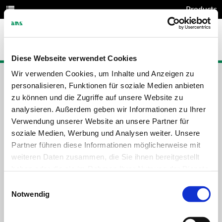
Products
Diese Webseite verwendet Cookies
Wir verwenden Cookies, um Inhalte und Anzeigen zu
SWITCH POSITION INDICATORS
personalisieren, Funktionen für soziale Medien anbieten
zu können und die Zugriffe auf unsere Website zu
Switch position indicators
analysieren. Außerdem geben wir Informationen zu Ihrer
Verwendung unserer Website an unsere Partner für
soziale Medien, Werbung und Analysen weiter. Unsere
Partner führen diese Informationen möglicherweise mit
weiteren Daten zusammen, die Sie ihnen bereitgestellt
haben oder die sie im Rahmen Ihrer Nutzung der Dienste
gesammelt haben.
Einwilligungsauswahl
Notwendig