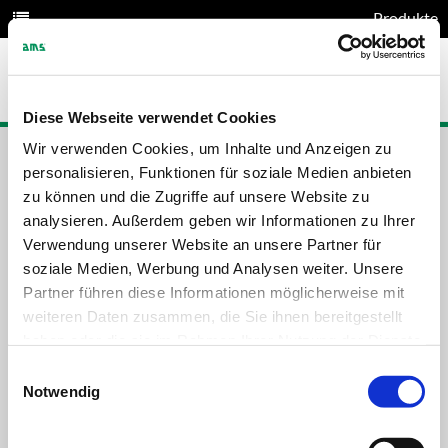
Produkte
Diese Webseite verwendet Cookies
Wir verwenden Cookies, um Inhalte und Anzeigen zu
MESSUMFORMER / TRENNVERSTÄRKER
personalisieren, Funktionen für soziale Medien anbieten
zu können und die Zugriffe auf unsere Website zu
Messumformer / Trennverstärker
analysieren. Außerdem geben wir Informationen zu Ihrer
Verwendung unserer Website an unsere Partner für
soziale Medien, Werbung und Analysen weiter. Unsere
Partner führen diese Informationen möglicherweise mit
weiteren Daten zusammen, die Sie ihnen bereitgestellt
haben oder die sie im Rahmen Ihrer Nutzung der Dienste
gesammelt haben.
Einwilligungsauswahl
Notwendig