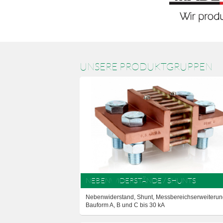
UNSERE PRODUKTGRUPPEN
NEBENWIDERSTÄNDE / SHUNTS
Nebenwiderstand, Shunt, Messbereichserweiterun
Bauform A, B und C bis 30 kA