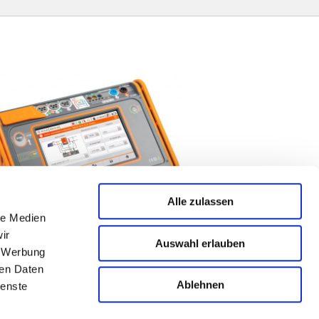
Alle zulassen
le Medien
ir
Auswahl erlauben
, Werbung
ren Daten
ationsmessgerät MPI 540
DETAILS
Ablehnen
unktionsinstallationsprüfgerät
ienste