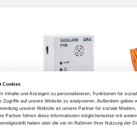
t Cookies
 Inhalte und Anzeigen zu personalisieren, Funktionen für sozia
e Zugriffe auf unsere Website zu analysieren. Außerdem geben w
rwendung unserer Website an unsere Partner für soziale Medien
re Partner führen diese Informationen möglicherweise mit weite
GASALARM P100
Isol
LS
DETAILS
Ausführung gemäß EN 50194-1:2009
Multif
ereitgestellt haben oder die sie im Rahmen Ihrer Nutzung der D
und EN 50194-2:2006 + A1:2016